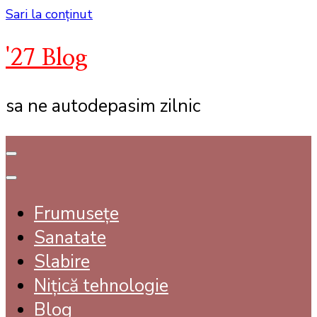
Sari la conținut
'27 Blog
sa ne autodepasim zilnic
Frumusețe
Sanatate
Slabire
Nițică tehnologie
Blog