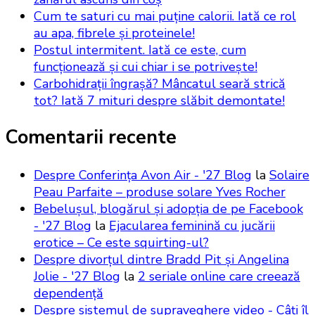
Cum te saturi cu mai puține calorii. Iată ce rol
au apa, fibrele și proteinele!
Postul intermitent. Iată ce este, cum
funcționează și cui chiar i se potrivește!
Carbohidrații îngrașă? Mâncatul seară strică
tot? Iată 7 mituri despre slăbit demontate!
Comentarii recente
Despre Conferința Avon Air - '27 Blog
la
Solaire
Peau Parfaite – produse solare Yves Rocher
Bebelușul, blogărul și adopția de pe Facebook
- '27 Blog
la
Ejacularea feminină cu jucării
erotice – Ce este squirting-ul?
Despre divorțul dintre Bradd Pit și Angelina
Jolie - '27 Blog
la
2 seriale online care creează
dependență
Despre sistemul de supraveghere video - Câți îl