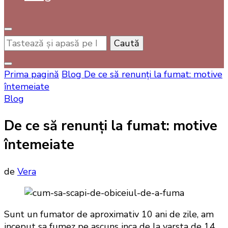
Cauți
ceva?
Prima pagină
Blog
De ce să renunți la fumat: motive
întemeiate
Blog
De ce să renunți la fumat: motive
întemeiate
de
Vera
Sunt un fumator de aproximativ 10 ani de zile, am
inceput sa fumez pe ascuns inca de la varsta de 14