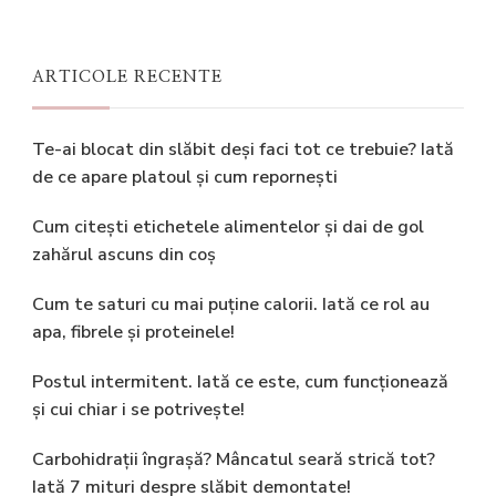
ARTICOLE RECENTE
Te-ai blocat din slăbit deși faci tot ce trebuie? Iată
de ce apare platoul și cum repornești
Cum citești etichetele alimentelor și dai de gol
zahărul ascuns din coș
Cum te saturi cu mai puține calorii. Iată ce rol au
apa, fibrele și proteinele!
Postul intermitent. Iată ce este, cum funcționează
și cui chiar i se potrivește!
Carbohidrații îngrașă? Mâncatul seară strică tot?
Iată 7 mituri despre slăbit demontate!