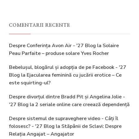
COMENTARII RECENTE
Despre Conferința Avon Air - '27 Blog
la
Solaire
Peau Parfaite – produse solare Yves Rocher
Bebelușul, blogărul și adopția de pe Facebook - '27
Blog
la
Ejacularea feminină cu jucării erotice – Ce
este squirting-ul?
Despre divorțul dintre Bradd Pit și Angelina Jolie -
'27 Blog
la
2 seriale online care creează dependență
Despre sistemul de supraveghere video - Câți îl
folosesc? - '27 Blog
la
Stăpânii de Sclavi: Despre
Relația Angajat – Angajator