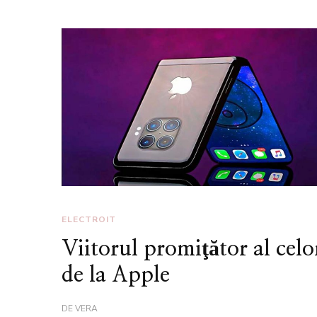
ELECTROIT
Viitorul promiţător al celo
de la Apple
DE
VERA