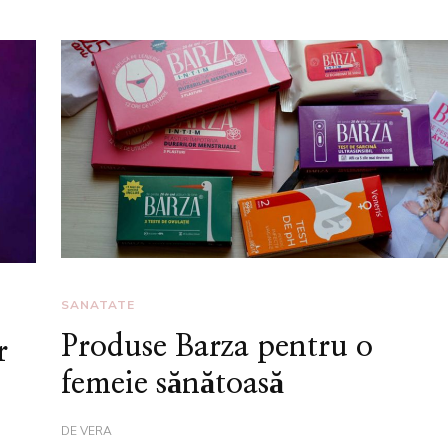
SANATATE
Produse Barza pentru o
r
femeie sănătoasă
DE
VERA