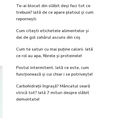
Te-ai blocat din slăbit deși faci tot ce
trebuie? Iată de ce apare platoul și cum
repornești
Cum citești etichetele alimentelor și
dai de gol zahărul ascuns din coș
Cum te saturi cu mai puține calorii. Iată
ce rol au apa, fibrele și proteinele!
Postul intermitent. Iată ce este, cum
funcționează și cui chiar i se potrivește!
Carbohidrații îngrașă? Mâncatul seară
strică tot? Iată 7 mituri despre slăbit
demontate!