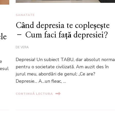
SANATATE
Când depresia te copleșește
– Cum faci față depresiei?
le
DE
VERA
Depresia! Un subiect TABU, dar absolut norma
e
pentru o societate civilizată. Am auzit des în
resul
jurul meu, abordări de genul: ,,Ce are?
Depresie… A…un fleac, …
CONTINUĂ LECTURA