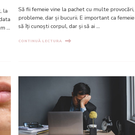
Să fii femeie vine la pachet cu multe provocări,
, la
probleme, dar și bucurii. E important ca femeie
 data
să îți cunoști corpul, dar și să ai …
um …
CONTINUĂ LECTURA