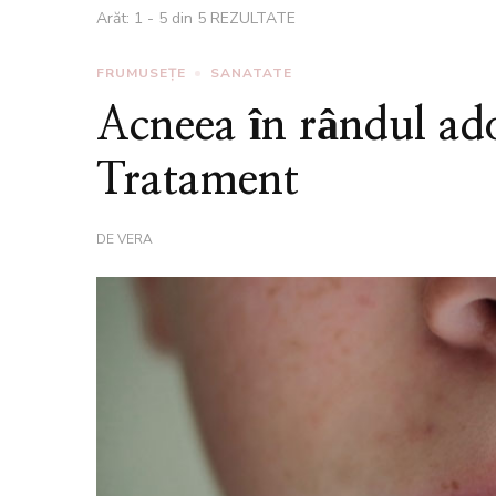
Arăt: 1 - 5 din 5 REZULTATE
FRUMUSEȚE
SANATATE
Acneea în rândul ad
Tratament
DE
VERA