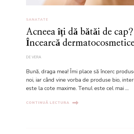
SANATATE
Acneea îți dă bătăi de cap?
Încearcă dermatocosmetice
DE
VERA
Bună, draga mea! Îmi place să încerc produs
noi, iar când vine vorba de produse bio, inte
este la cote maxime. Tenul este cel mai …
CONTINUĂ LECTURA