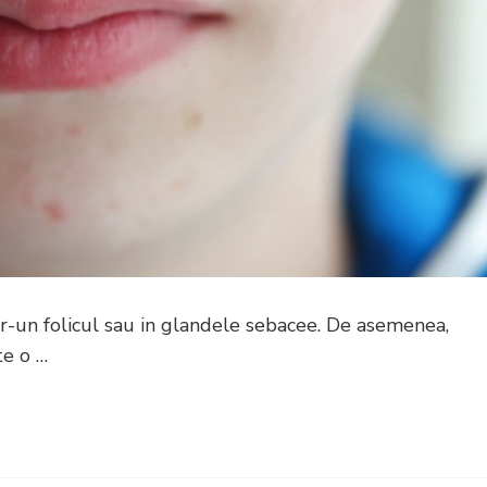
ntr-un folicul sau in glandele sebacee. De asemenea,
te o …