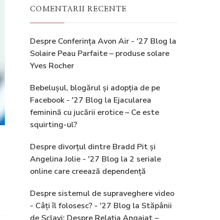
COMENTARII RECENTE
Despre Conferința Avon Air - '27 Blog
la
Solaire Peau Parfaite – produse solare
Yves Rocher
Bebelușul, blogărul și adopția de pe
Facebook - '27 Blog
la
Ejacularea
feminină cu jucării erotice – Ce este
squirting-ul?
Despre divorțul dintre Bradd Pit și
Angelina Jolie - '27 Blog
la
2 seriale
online care creează dependență
Despre sistemul de supraveghere video
- Câți îl folosesc? - '27 Blog
la
Stăpânii
de Sclavi: Despre Relația Angajat –