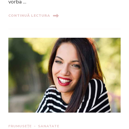
vorba …
CONTINUĂ LECTURA
FRUMUSEȚE
SANATATE