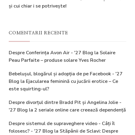
și cui chiar i se potrivește!
COMENTARII RECENTE
Despre Conferința Avon Air - '27 Blog
la
Solaire
Peau Parfaite – produse solare Yves Rocher
Bebelușul, blogărul și adopția de pe Facebook - '27
Blog
la
Ejacularea feminină cu jucării erotice – Ce
este squirting-ul?
Despre divorțul dintre Bradd Pit și Angelina Jolie -
'27 Blog
la
2 seriale online care creează dependență
Despre sistemul de supraveghere video - Câți îl
folosesc? - '27 Blog
la
Stăpânii de Sclavi: Despre