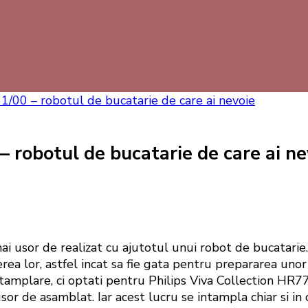
1/00 – robotul de bucatarie de care ai nevoie
– robotul de bucatarie de care ai ne
i usor de realizat cu ajutotul unui robot de bucatarie
rea lor, astfel incat sa fie gata pentru prepararea unor
amplare, ci optati pentru Philips Viva Collection HR776
e usor de asamblat. Iar acest lucru se intampla chiar si i