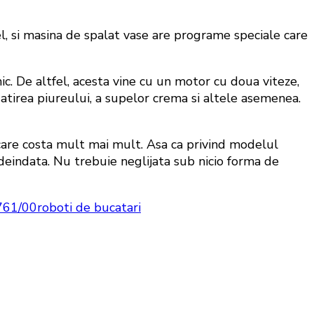
fel, si masina de spalat vase are programe speciale care
. De altfel, acesta vine cu un motor cu doua viteze,
gatirea piureului, a supelor crema si altele asemenea.
 care costa mult mai mult. Asa ca privind modelul
deindata. Nu trebuie neglijata sub nicio forma de
7761/00
roboti de bucatari