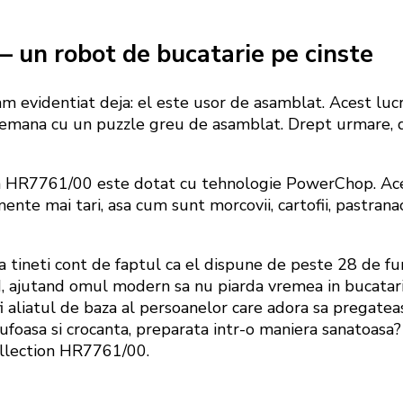
– un robot de bucatarie pe cinste
m evidentiat deja: el este usor de asamblat. Acest lucr
semana cu un puzzle greu de asamblat. Drept urmare, d
tion HR7761/00 este dotat cu tehnologie PowerChop. Ac
ente mai tari, asa cum sunt morcovii, cartofii, pastrana
a tineti cont de faptul ca el dispune de peste 28 de fun
d, ajutand omul modern sa nu piarda vremea in bucatari
i aliatul de baza al persoanelor care adora sa pregateas
foasa si crocanta, preparata intr-o maniera sanatoasa? D
 Collection HR7761/00.