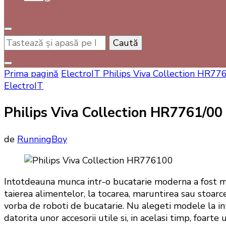
Cauți
ceva?
Prima pagină
ElectroIT
Philips Viva Collection HR776
ElectroIT
Philips Viva Collection HR7761/00 
de
RunningBoy
Intotdeauna munca intr-o bucatarie moderna a fost ma
taierea alimentelor, la tocarea, maruntirea sau stoarce
vorba de roboti de bucatarie. Nu alegeti modele la int
datorita unor accesorii utile si, in acelasi timp, foart