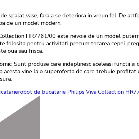
de spalat vase, fara a se deteriora in vreun fel. De alt
orba de un model modern.
 Collection HR7761/00 este nevoie de un model puternic
te folosita pentru activitati precum tocarea cepei, pre
e oua sau frisca.
omic. Sunt produse care indeplinesc aceleasi functii si
acesta vine la o superoferta de care trebuie profitat 
sura.
catarie
robot de bucatarie Philips Viva Collection HR