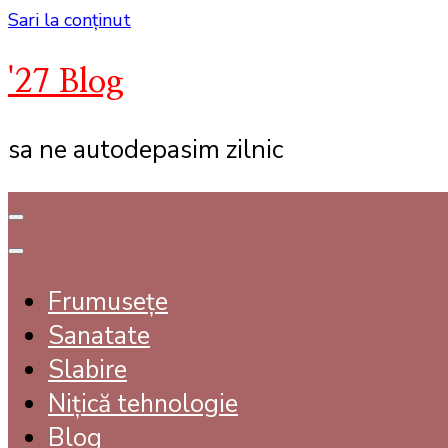
Sari la conținut
'27 Blog
sa ne autodepasim zilnic
Frumusețe
Sanatate
Slabire
Nițică tehnologie
Blog