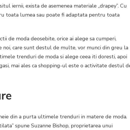
situl iernii, exista de asemenea materiale „drapey”. Cu
ru toata lumea sau poate fi adaptata pentru toata
ectii de moda deosebite, orice ai alege sa cumperi,
ie noi, care sunt destul de multe, vor munci din greu la
timele trenduri de moda si alege ceea iti doresti, apoi
asi, mai ales ca shopping-ul este o activitate destul d
re
meie din a purta ultimele trenduri in matere de moda.
stilata” spune Suzanne Bishop, proprietarea unui