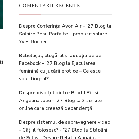
COMENTARII RECENTE
Despre Conferința Avon Air - '27 Blog
la
Solaire Peau Parfaite – produse solare
Yves Rocher
Bebelușul, blogărul și adopția de pe
ti
Facebook - '27 Blog
la
Ejacularea
feminină cu jucării erotice – Ce este
squirting-ul?
Despre divorțul dintre Bradd Pit și
Angelina Jolie - '27 Blog
la
2 seriale
online care creează dependență
Despre sistemul de supraveghere video
- Câți îl folosesc? - '27 Blog
la
Stăpânii
de Sclavi: Despre Relația Angajat –