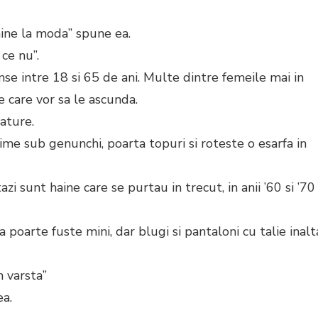
aine la moda” spune ea.
 ce nu”.
nse intre 18 si 65 de ani. Multe dintre femeile mai in
e care vor sa le ascunda.
ature.
ngime sub genunchi, poarta topuri si roteste o esarfa in
i sunt haine care se purtau in trecut, in anii ’60 si ’70
 poarte fuste mini, dar blugi si pantaloni cu talie inalt
n varsta”
ea.