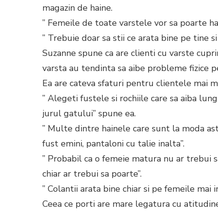
magazin de haine.
” Femeile de toate varstele vor sa poarte h
” Trebuie doar sa stii ce arata bine pe tine si
Suzanne spune ca are clienti cu varste cupri
varsta au tendinta sa aibe probleme fizice p
Ea are cateva sfaturi pentru clientele mai m
” Alegeti fustele si rochiile care sa aiba lu
jurul gatului” spune ea.
” Multe dintre hainele care sunt la moda astaz
fust emini, pantaloni cu talie inalta”.
” Probabil ca o femeie matura nu ar trebui sa
chiar ar trebui sa poarte”.
” Colantii arata bine chiar si pe femeile mai i
Ceea ce porti are mare legatura cu atitudin