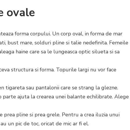
e ovale
teaza forma corpului. Un corp oval, in forma de mar
ati, bust mare, solduri pline si talie nedefinita. Femeile
aleaga haine care sa le lungeasca optic silueta si sa
eva structura si forma. Topurile largi nu vor face
n tigareta sau pantalonii care se strang la glezne.
o parte ajuta la crearea unei balante echilibrate. Alege
le prea pline si prea grele. Pentru a crea iluzia unui
u un pic de toc, oricat de mic ar fi el.