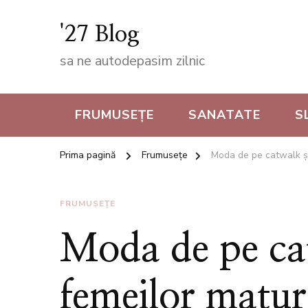
'27 Blog
sa ne autodepasim zilnic
FRUMUSEȚE
SANATATE
S
Prima pagină
Frumusețe
Moda de pe catwalk ș
FRUMUSEȚE
Moda de pe ca
femeilor matur