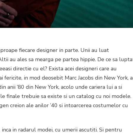
aproape fiecare designer in parte. Unii au luat
Altii au ales sa mearga pe partea hippie. De ce sa lupta
easi directie cu el? Exista acei designeri care au
i fericite, in mod deosebit Marc Jacobs din New York, a
n anii ’80 din New York, acolo unde cariera lui a si
ele finale trebuie sa existe si un catalog cu noi modele.
en creion ale anilor ’40 si intoarcerea costumelor cu
inca in radarul modei, cu umerii ascutiti. Si pentru