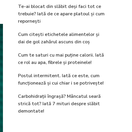
Te-ai blocat din slăbit deși faci tot ce
trebuie? Iată de ce apare platoul și cum
repornești
Cum citești etichetele alimentelor și
dai de gol zahărul ascuns din coș
Cum te saturi cu mai puține calorii. Iată
ce rol au apa, fibrele și proteinele!
Postul intermitent. Iată ce este, cum
funcționează și cui chiar i se potrivește!
Carbohidrații îngrașă? Mâncatul seară
strică tot? Iată 7 mituri despre slăbit
demontate!