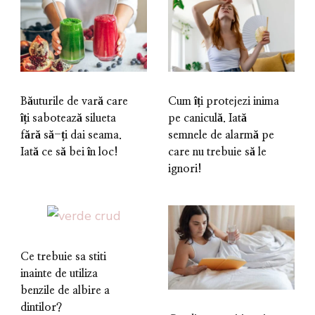
Băuturile de vară care
Cum îți protejezi inima
îți sabotează silueta
pe caniculă. Iată
fără să-ți dai seama.
semnele de alarmă pe
Iată ce să bei în loc!
care nu trebuie să le
ignori!
Ce trebuie sa stiti
inainte de utiliza
benzile de albire a
dintilor?