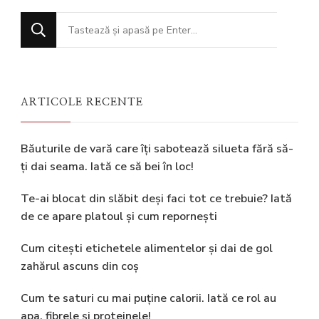
Cauți
ceva?
ARTICOLE RECENTE
Băuturile de vară care îți sabotează silueta fără să-
ți dai seama. Iată ce să bei în loc!
Te-ai blocat din slăbit deși faci tot ce trebuie? Iată
de ce apare platoul și cum repornești
Cum citești etichetele alimentelor și dai de gol
zahărul ascuns din coș
Cum te saturi cu mai puține calorii. Iată ce rol au
apa, fibrele și proteinele!