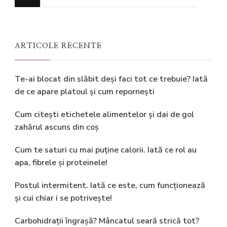
ceva?
ARTICOLE RECENTE
Te-ai blocat din slăbit deși faci tot ce trebuie? Iată
de ce apare platoul și cum repornești
Cum citești etichetele alimentelor și dai de gol
zahărul ascuns din coș
Cum te saturi cu mai puține calorii. Iată ce rol au
apa, fibrele și proteinele!
Postul intermitent. Iată ce este, cum funcționează
și cui chiar i se potrivește!
Carbohidrații îngrașă? Mâncatul seară strică tot?