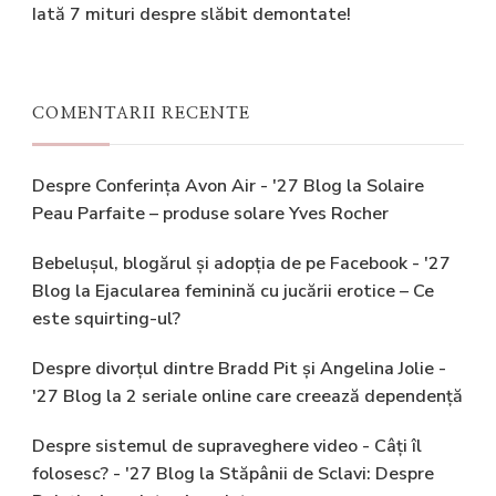
Iată 7 mituri despre slăbit demontate!
COMENTARII RECENTE
Despre Conferința Avon Air - '27 Blog
la
Solaire
Peau Parfaite – produse solare Yves Rocher
Bebelușul, blogărul și adopția de pe Facebook - '27
Blog
la
Ejacularea feminină cu jucării erotice – Ce
este squirting-ul?
Despre divorțul dintre Bradd Pit și Angelina Jolie -
'27 Blog
la
2 seriale online care creează dependență
Despre sistemul de supraveghere video - Câți îl
folosesc? - '27 Blog
la
Stăpânii de Sclavi: Despre