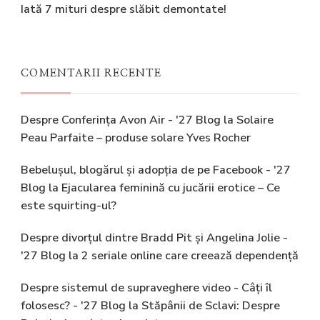
Iată 7 mituri despre slăbit demontate!
COMENTARII RECENTE
Despre Conferința Avon Air - '27 Blog
la
Solaire
Peau Parfaite – produse solare Yves Rocher
Bebelușul, blogărul și adopția de pe Facebook - '27
Blog
la
Ejacularea feminină cu jucării erotice – Ce
este squirting-ul?
Despre divorțul dintre Bradd Pit și Angelina Jolie -
'27 Blog
la
2 seriale online care creează dependență
Despre sistemul de supraveghere video - Câți îl
folosesc? - '27 Blog
la
Stăpânii de Sclavi: Despre