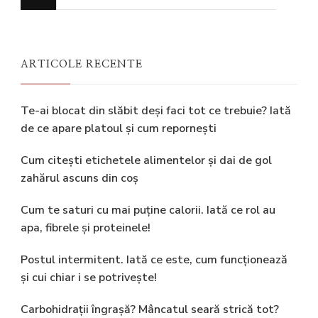
ceva?
ARTICOLE RECENTE
Te-ai blocat din slăbit deși faci tot ce trebuie? Iată
de ce apare platoul și cum repornești
Cum citești etichetele alimentelor și dai de gol
zahărul ascuns din coș
Cum te saturi cu mai puține calorii. Iată ce rol au
apa, fibrele și proteinele!
Postul intermitent. Iată ce este, cum funcționează
și cui chiar i se potrivește!
Carbohidrații îngrașă? Mâncatul seară strică tot?