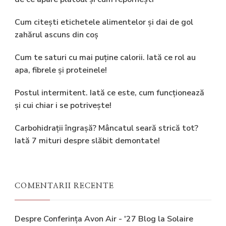
Cum citești etichetele alimentelor și dai de gol
zahărul ascuns din coș
Cum te saturi cu mai puține calorii. Iată ce rol au
apa, fibrele și proteinele!
Postul intermitent. Iată ce este, cum funcționează
și cui chiar i se potrivește!
Carbohidrații îngrașă? Mâncatul seară strică tot?
Iată 7 mituri despre slăbit demontate!
COMENTARII RECENTE
Despre Conferința Avon Air - '27 Blog
la
Solaire