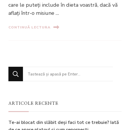
care le puteți include în dieta voastră, dacă vă
aflați într-o misiune …
CONTINUĂ LECTURA
Cauți
ceva?
ARTICOLE RECENTE
Te-ai blocat din slăbit deși faci tot ce trebuie? Iată
de ce apare platoul și cum repornești