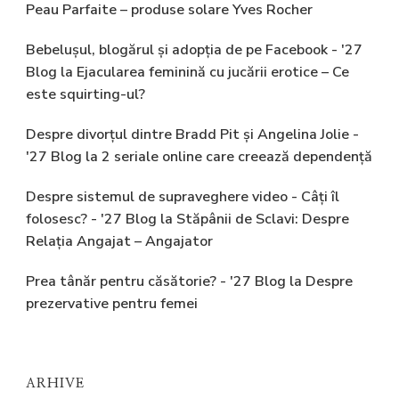
Peau Parfaite – produse solare Yves Rocher
Bebelușul, blogărul și adopția de pe Facebook - '27
Blog
la
Ejacularea feminină cu jucării erotice – Ce
este squirting-ul?
Despre divorțul dintre Bradd Pit și Angelina Jolie -
'27 Blog
la
2 seriale online care creează dependență
Despre sistemul de supraveghere video - Câți îl
folosesc? - '27 Blog
la
Stăpânii de Sclavi: Despre
Relația Angajat – Angajator
Prea tânăr pentru căsătorie? - '27 Blog
la
Despre
prezervative pentru femei
ARHIVE