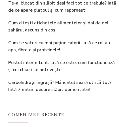
Te-ai blocat din slăbit deși faci tot ce trebuie? Iată
de ce apare platoul și cum repornești
Cum citești etichetele alimentelor și dai de gol
zahărul ascuns din coș
Cum te saturi cu mai puține calorii. Iată ce rol au
apa, fibrele și proteinele!
Postul intermitent. Iată ce este, cum funcționează
și cui chiar i se potrivește!
Carbohidrații îngrașă? Mâncatul seară strică tot?
Iată 7 mituri despre slăbit demontate!
COMENTARII RECENTE