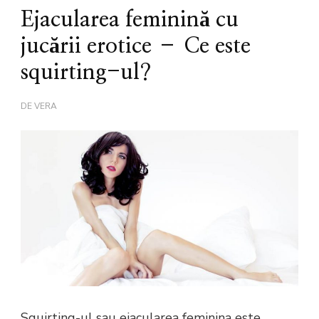
Ejacularea feminină cu
jucării erotice – Ce este
squirting-ul?
DE
VERA
Squirting-ul sau ejacularea feminina este