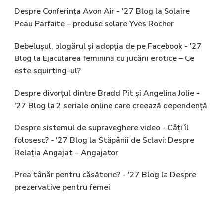
Despre Conferința Avon Air - '27 Blog
la
Solaire
Peau Parfaite – produse solare Yves Rocher
Bebelușul, blogărul și adopția de pe Facebook - '27
Blog
la
Ejacularea feminină cu jucării erotice – Ce
este squirting-ul?
Despre divorțul dintre Bradd Pit și Angelina Jolie -
'27 Blog
la
2 seriale online care creează dependență
Despre sistemul de supraveghere video - Câți îl
folosesc? - '27 Blog
la
Stăpânii de Sclavi: Despre
Relația Angajat – Angajator
Prea tânăr pentru căsătorie? - '27 Blog
la
Despre
prezervative pentru femei