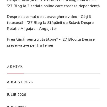
Despre divorțul dintre Bradd Pit și Angelina Jolie -
'27 Blog
la
2 seriale online care creează dependență
Despre sistemul de supraveghere video - Câți îl
folosesc? - '27 Blog
la
Stăpânii de Sclavi: Despre
Relația Angajat – Angajator
Prea tânăr pentru căsătorie? - '27 Blog
la
Despre
prezervative pentru femei
ARHIVE
AUGUST 2026
IULIE 2026