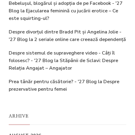
Bebelușul, blogărul și adopția de pe Facebook - '27
Blog
la
Ejacularea feminină cu jucării erotice – Ce
este squirting-ul?
Despre divorțul dintre Bradd Pit și Angelina Jolie -
'27 Blog
la
2 seriale online care creează dependență
Despre sistemul de supraveghere video - Câți îl
folosesc? - '27 Blog
la
Stăpânii de Sclavi: Despre
Relația Angajat – Angajator
Prea tânăr pentru căsătorie? - '27 Blog
la
Despre
prezervative pentru femei
ARHIVE