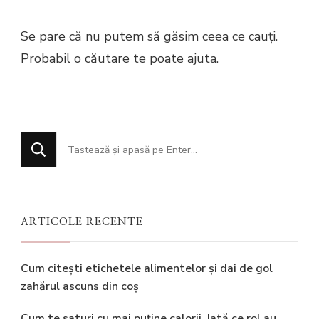
Se pare că nu putem să găsim ceea ce cauți.
Probabil o căutare te poate ajuta.
Cauți
ceva?
ARTICOLE RECENTE
Cum citești etichetele alimentelor și dai de gol
zahărul ascuns din coș
Cum te saturi cu mai puține calorii. Iată ce rol au